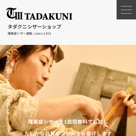
タダクニシザーショップ
理美容シザー通販 / since 1953
理
美
容
シ
ザ
ー
を
1
週
間
無
料
で
お
試
し
た
し
か
な
品
質
の
シ
ザ
ー
を
お
届
け
し
ま
す